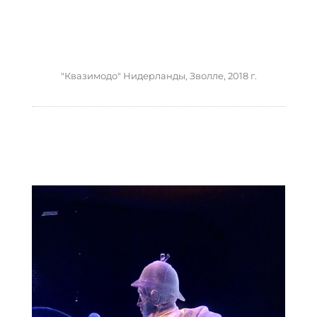
"Квазимодо" Нидерланды, Зволле, 2018 г.