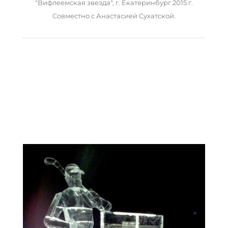
"Вифлеемская звезда", г. Екатеринбург 2015 г.
Совместно с Анастасией Сухатской.