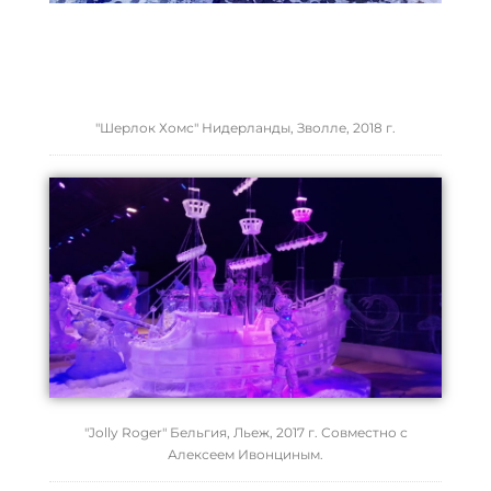
"Шерлок Хомс" Нидерланды, Зволле, 2018 г.
"Jolly Roger" Бельгия, Льеж, 2017 г. Совместно с
Алексеем Ивонциным.