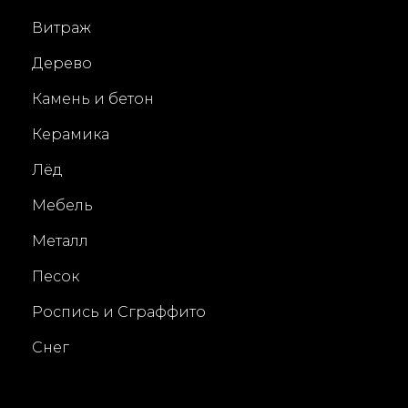
В
O
Витраж
И
N
Т
Дерево
Р
А
Камень и бетон
Ж
В
Керамика
Т
Е
Лёд
Х
Н
Мебель
И
К
Металл
Е
«
Песок
Т
И
Роспись и Сграффито
Ф
Ф
Снег
А
Н
И