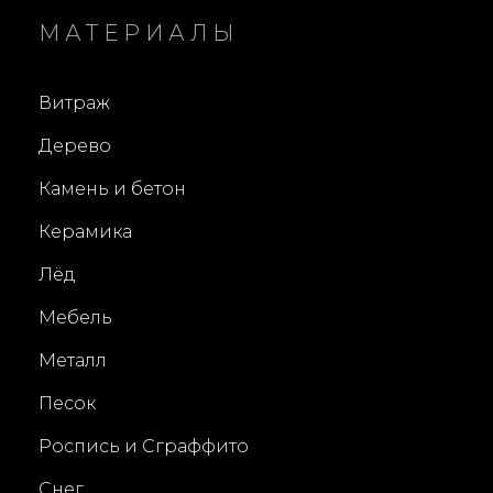
E
МАТЕРИАЛЫ
D
O
Витраж
N
Дерево
Камень и бетон
Керамика
Лёд
Мебель
Металл
Песок
Роспись и Сграффито
Снег