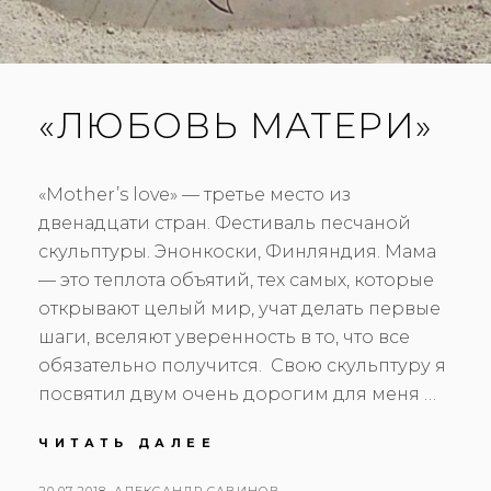
И
И
«ЛЮБОВЬ МАТЕРИ»
«Mother’s love» — третье место из
двенадцати стран. Фестиваль песчаной
скульптуры. Энонкоски, Финляндия. Мама
— это теплота объятий, тех самых, которые
открывают целый мир, учат делать первые
шаги, вселяют уверенность в то, что все
обязательно получится. Свою скульптуру я
посвятил двум очень дорогим для меня …
ЧИТАТЬ ДАЛЕЕ
«
Л
Ю